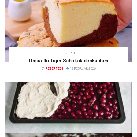
REZEPTE
Omas fluffiger Schokoladenkuchen
BY
REZEPTE38
18 FEBRUAR 2026