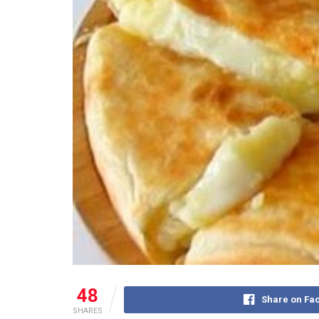
48
Share on Fa
SHARES