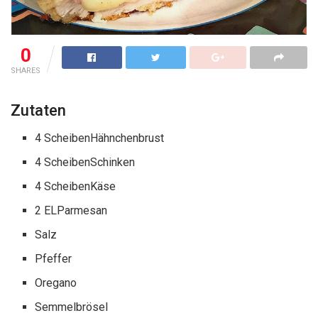
0
SHARES
Zutaten
4 ScheibenHähnchenbrust
4 ScheibenSchinken
4 ScheibenKäse
2 ELParmesan
Salz
Pfeffer
Oregano
Semmelbrösel