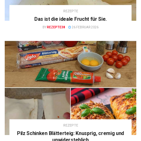
REZEPTE
Das ist die ideale Frucht für Sie.
BY
REZEPTE38
26 FEBRUAR 2026
REZEPTE
Pilz Schinken Blätterteig: Knusprig, cremig und
unwiderstehlich