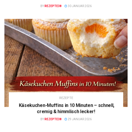
BY
REZEPTE38
30 JANUAR 2026
REZEPTE
Käsekuchen-Muffins in 10 Minuten – schnell,
cremig & himmlisch lecker!
BY
REZEPTE38
29 JANUAR 2026