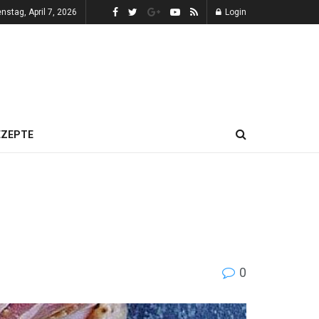
enstag, April 7, 2026
Login
EZEPTE
0