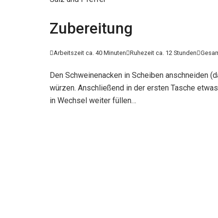
Zubereitung

Arbeitszeit ca. 40 Minuten

Ruhezeit ca. 12 Stunden

Gesam
Den Schweinenacken in Scheiben anschneiden (dab
würzen. Anschließend in der ersten Tasche etwas 
in Wechsel weiter füllen…