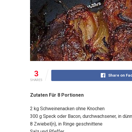
3
Share on Fa
SHARES
Zutaten Für 8 Portionen
2 kg Schweinenacken ohne Knochen
300 g Speck oder Bacon, durchwachsener, in dün
8 Zwiebel(n), in Ringe geschnittene
Salz und Pfeffer