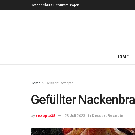
Datenschutz-Bestimmungen
HOME
Home
Dessert Rezepte
Gefüllter Nackenbr
by
rezepte38
23 Juli 2023
in
Dessert Rezepte