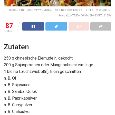
https://s.mj.run/NmHvKGMUKtU Fried noodles recipe . --ar 4:5 --iw 2 Job ID:
1ceda2cf-7252-4004-bc8f-6434f7c6155a
87
SHARES
Zutaten
250 g chinesische Eiernudeln, gekocht
200 g Sojasprossen oder Mungobohnenkeimlinge
1 kleine Lauchzwiebel(n), klein geschnitten
n. B. Öl
n. B. Sojasauce
n. B. Sambal Oelek
n. B. Paprikapulver
n. B. Currypulver
n. B. Chilipulver