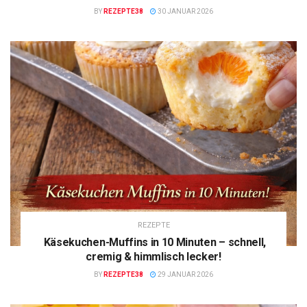
BY
REZEPTE38
30 JANUAR 2026
REZEPTE
Käsekuchen-Muffins in 10 Minuten – schnell,
cremig & himmlisch lecker!
BY
REZEPTE38
29 JANUAR 2026