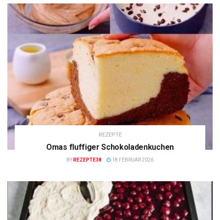
REZEPTE
Omas fluffiger Schokoladenkuchen
BY
REZEPTE38
18 FEBRUAR 2026