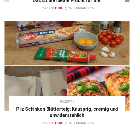
Das ist die ideale Frucht für Sie.
BY
REZEPTE38
26 FEBRUAR 2026
REZEPTE
Pilz Schinken Blätterteig: Knusprig, cremig und
unwiderstehlich
BY
REZEPTE38
26 FEBRUAR 2026