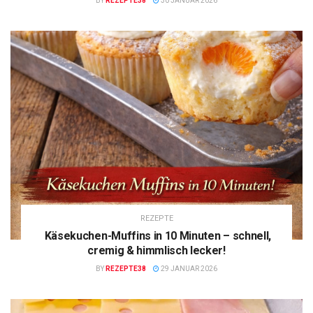
BY
REZEPTE38
30 JANUAR 2026
REZEPTE
Käsekuchen-Muffins in 10 Minuten – schnell,
cremig & himmlisch lecker!
BY
REZEPTE38
29 JANUAR 2026