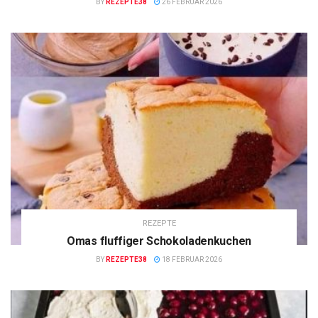
BY
REZEPTE38
26 FEBRUAR 2026
REZEPTE
Omas fluffiger Schokoladenkuchen
BY
REZEPTE38
18 FEBRUAR 2026