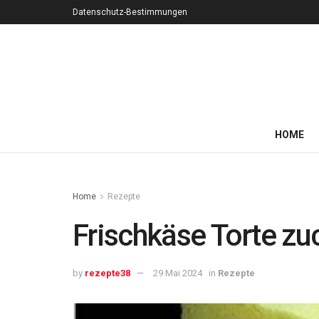
Datenschutz-Bestimmungen
HOME
Home
Rezepte
Frischkäse Torte zuc
by
rezepte38
29 Mai 2024
in
Rezepte