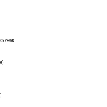
ach Wahl)
er)
)