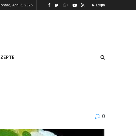
ontag, April 6, 2026
Login
EZEPTE
0