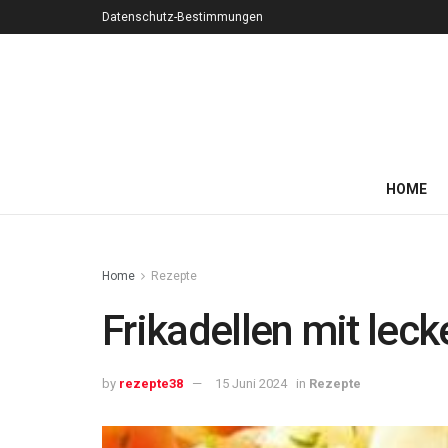
Datenschutz-Bestimmungen
HOME
Home
Rezepte
Frikadellen mit lec
by
rezepte38
15 Juni 2024
in
Rezepte