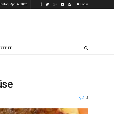
ontag, April 6, 2026
Login
EZEPTE
üse
0