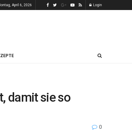
ontag, April 6, 2026
Login
EZEPTE
, damit sie so
0