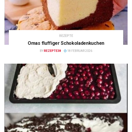
REZEPTE
Omas fluffiger Schokoladenkuchen
BY
REZEPTE38
18 FEBRUAR 2026