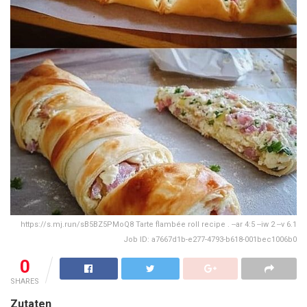
https://s.mj.run/sB5BZ5PMoQ8 Tarte flambée roll recipe . --ar 4:5 --iw 2 --v 6.1
Job ID: a7667d1b-e277-4793-b618-001bec1006b0
0
SHARES
Zutaten