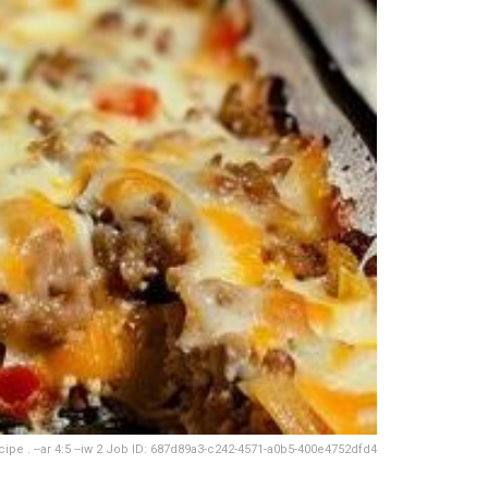
pe . --ar 4:5 --iw 2 Job ID: 687d89a3-c242-4571-a0b5-400e4752dfd4