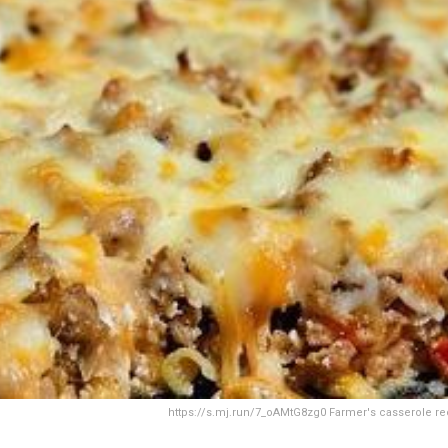
https://s.mj.run/7_oAMtG8zg0 Farmer's casserole reci