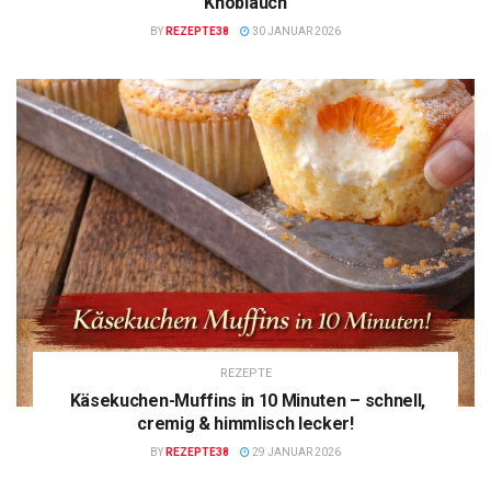
Knoblauch
BY
REZEPTE38
30 JANUAR 2026
REZEPTE
Käsekuchen-Muffins in 10 Minuten – schnell,
cremig & himmlisch lecker!
BY
REZEPTE38
29 JANUAR 2026