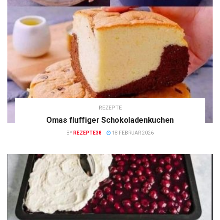
REZEPTE
Omas fluffiger Schokoladenkuchen
BY
REZEPTE38
18 FEBRUAR 2026