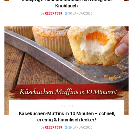
Knoblauch
BY
REZEPTE38
30 JANUAR 2026
REZEPTE
Käsekuchen-Muffins in 10 Minuten – schnell,
cremig & himmlisch lecker!
BY
REZEPTE38
29 JANUAR 2026