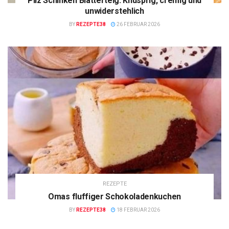
Pilz Schinken Blätterteig: Knusprig, cremig und
unwiderstehlich
BY
REZEPTE38
26 FEBRUAR 2026
REZEPTE
Omas fluffiger Schokoladenkuchen
BY
REZEPTE38
18 FEBRUAR 2026