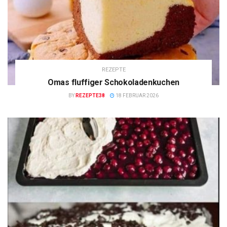
REZEPTE
Omas fluffiger Schokoladenkuchen
BY
REZEPTE38
18 FEBRUAR 2026