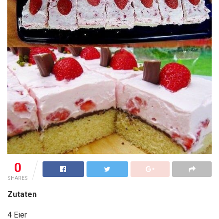
0
SHARES
Zutaten
4 Eier