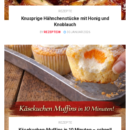
REZEPTE
Knusprige Hähnchenstücke mit Honig und
Knoblauch
BY
REZEPTE38
30 JANUAR 2026
REZEPTE
Käsekuchen-Muffins in 10 Minuten – schnell,