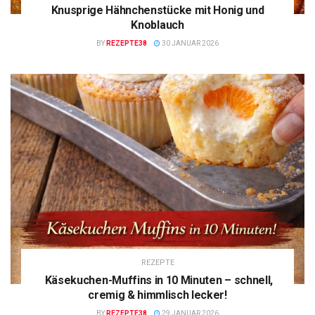
Knusprige Hähnchenstücke mit Honig und
Knoblauch
BY
REZEPTE38
30 JANUAR 2026
REZEPTE
Käsekuchen-Muffins in 10 Minuten – schnell,
cremig & himmlisch lecker!
BY
REZEPTE38
29 JANUAR 2026