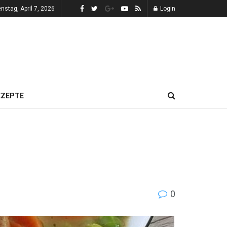
enstag, April 7, 2026
Login
EZEPTE
0