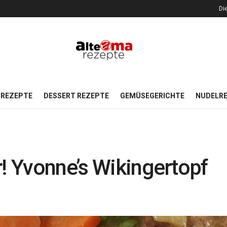
Di
REZEPTE
DESSERT REZEPTE
GEMÜSEGERICHTE
NUDELR
r! Yvonne’s Wikingertopf