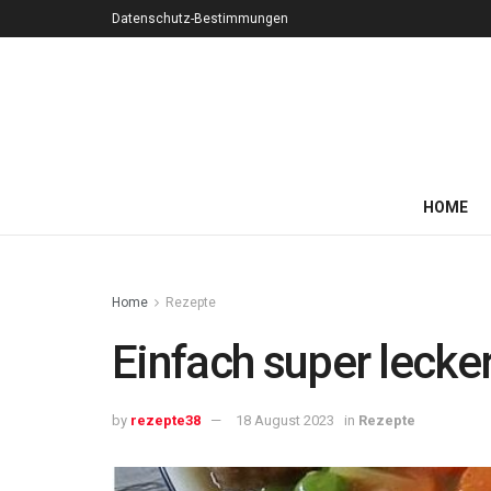
Datenschutz-Bestimmungen
HOME
Home
Rezepte
Einfach super lecke
by
rezepte38
18 August 2023
in
Rezepte