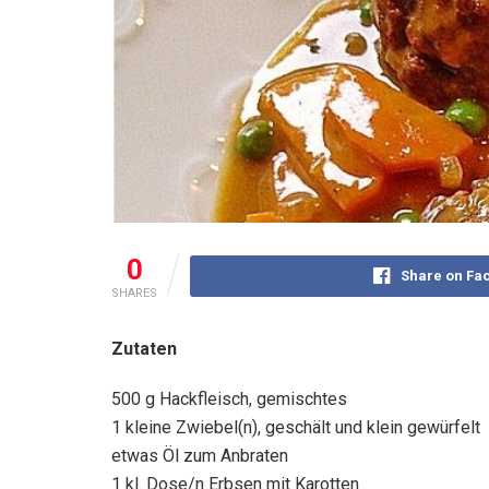
0
Share on Fa
SHARES
Zutaten
500 g Hackfleisch, gemischtes
1 kleine Zwiebel(n), geschält und klein gewürfelt
etwas Öl zum Anbraten
1 kl. Dose/n Erbsen mit Karotten