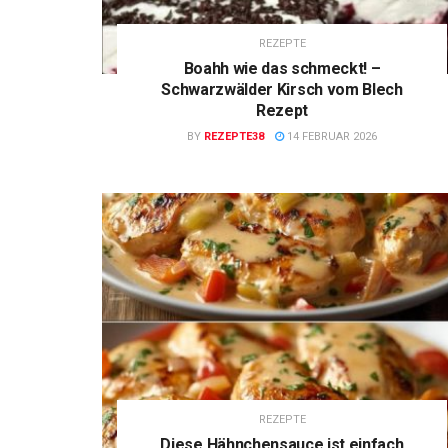
REZEPTE
Boahh wie das schmeckt! –
Schwarzwälder Kirsch vom Blech
Rezept
BY
REZEPTE38
14 FEBRUAR 2026
REZEPTE
Diese Hähnchensauce ist einfach