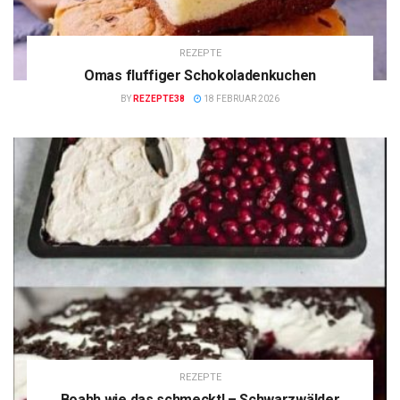
REZEPTE
Omas fluffiger Schokoladenkuchen
BY
REZEPTE38
18 FEBRUAR 2026
REZEPTE
Boahh wie das schmeckt! – Schwarzwälder