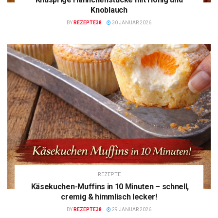
Knoblauch
BY
REZEPTE38
30 JANUAR 2026
REZEPTE
Käsekuchen-Muffins in 10 Minuten – schnell,
cremig & himmlisch lecker!
BY
REZEPTE38
29 JANUAR 2026