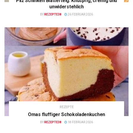
Pilz Schinken Blätterteig: Knusprig, cremig und
unwiderstehlich
BY
REZEPTE38
26 FEBRUAR 2026
REZEPTE
Omas fluffiger Schokoladenkuchen
BY
REZEPTE38
18 FEBRUAR 2026