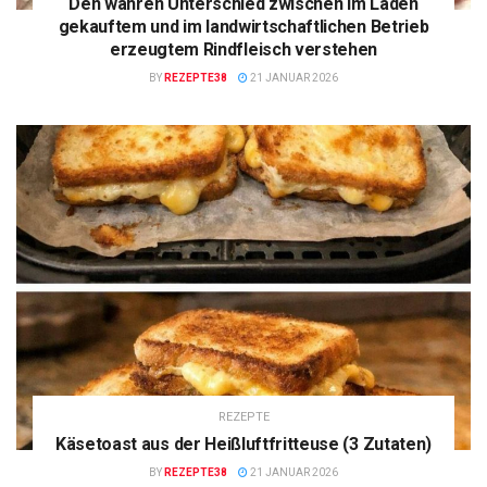
Den wahren Unterschied zwischen im Laden
gekauftem und im landwirtschaftlichen Betrieb
erzeugtem Rindfleisch verstehen
BY
REZEPTE38
21 JANUAR 2026
REZEPTE
Käsetoast aus der Heißluftfritteuse (3 Zutaten)
BY
REZEPTE38
21 JANUAR 2026