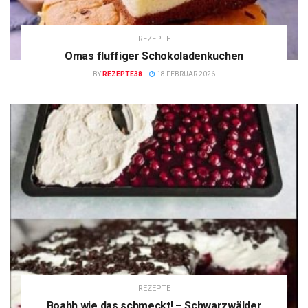
REZEPTE
Omas fluffiger Schokoladenkuchen
BY
REZEPTE38
18 FEBRUAR 2026
REZEPTE
Boahh wie das schmeckt! – Schwarzwälder