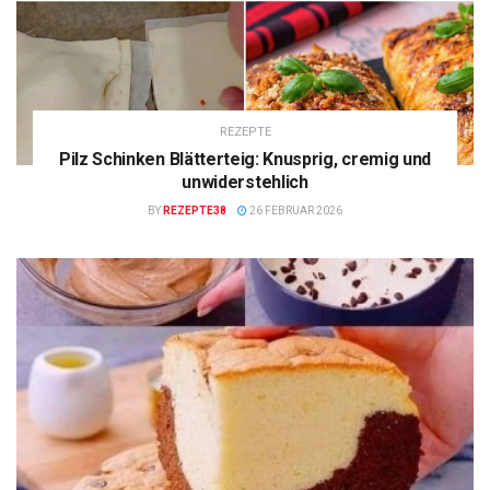
REZEPTE
Pilz Schinken Blätterteig: Knusprig, cremig und
unwiderstehlich
BY
REZEPTE38
26 FEBRUAR 2026