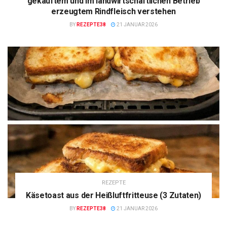
gekauftem und im landwirtschaftlichen Betrieb
erzeugtem Rindfleisch verstehen
BY
REZEPTE38
21 JANUAR 2026
REZEPTE
Käsetoast aus der Heißluftfritteuse (3 Zutaten)
BY
REZEPTE38
21 JANUAR 2026