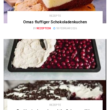
REZEPTE
Omas fluffiger Schokoladenkuchen
BY
REZEPTE38
18 FEBRUAR 2026
REZEPTE