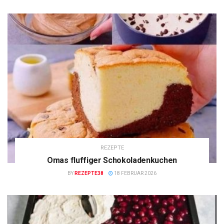
REZEPTE
Omas fluffiger Schokoladenkuchen
BY
REZEPTE38
18 FEBRUAR 2026