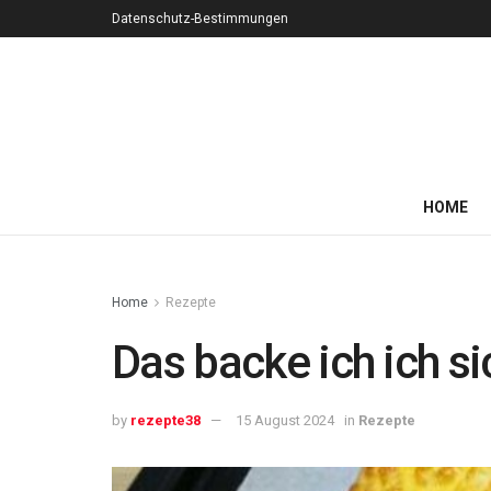
Datenschutz-Bestimmungen
HOME
Home
Rezepte
Das backe ich ich s
by
rezepte38
15 August 2024
in
Rezepte