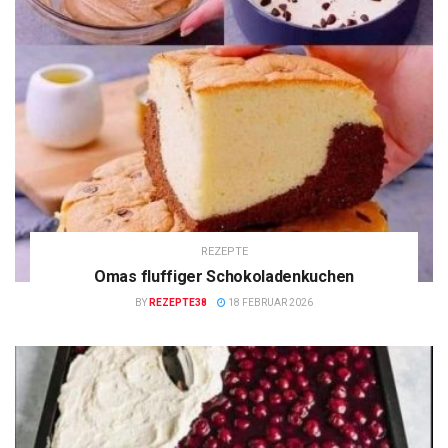
REZEPTE
Omas fluffiger Schokoladenkuchen
BY
REZEPTE38
18 FEBRUAR 2026