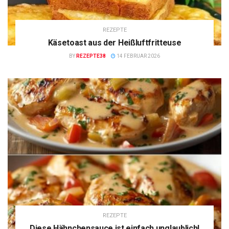
REZEPTE
Käsetoast aus der Heißluftfritteuse
BY
REZEPTE38
14 FEBRUAR 2026
REZEPTE
Diese Hähnchensauce ist einfach unglaublich!