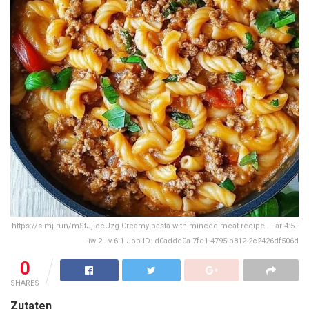
https://s.mj.run/mStJj-ocUzg Creamy pasta with minced meat recipe . --ar 4:5 -
-iw 2 --v 6.1 Job ID: d0addc0a-7fd1-4795-b812-2c2426df506d
0
SHARES
Zutaten