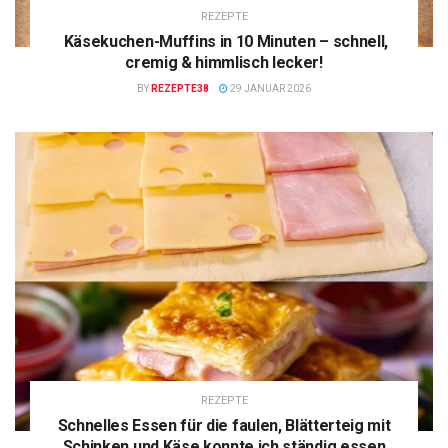
REZEPTE
Käsekuchen-Muffins in 10 Minuten – schnell,
cremig & himmlisch lecker!
BY
REZEPTE38
29 JANUAR 2026
REZEPTE
Schnelles Essen für die faulen, Blätterteig mit
Schinken und Käse konnte ich ständig essen