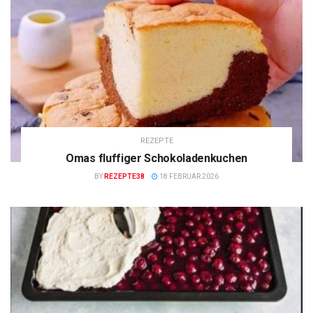
REZEPTE
Omas fluffiger Schokoladenkuchen
BY
REZEPTE38
18 FEBRUAR 2026