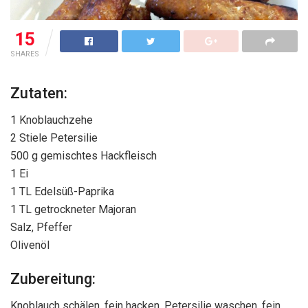
15
SHARES
Zutaten:
1 Knoblauchzehe
2 Stiele Petersilie
500 g gemischtes Hackfleisch
1 Ei
1 TL Edelsüß-Paprika
1 TL getrockneter Majoran
Salz, Pfeffer
Olivenöl
Zubereitung:
Knoblauch schälen, fein hacken. Petersilie waschen, fein