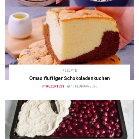
REZEPTE
Omas fluffiger Schokoladenkuchen
BY
REZEPTE38
18 FEBRUAR 2026