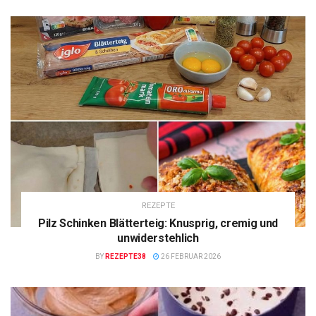
REZEPTE
Pilz Schinken Blätterteig: Knusprig, cremig und
unwiderstehlich
BY
REZEPTE38
26 FEBRUAR 2026