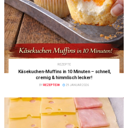
REZEPTE
Käsekuchen-Muffins in 10 Minuten – schnell,
cremig & himmlisch lecker!
BY
REZEPTE38
29 JANUAR 2026