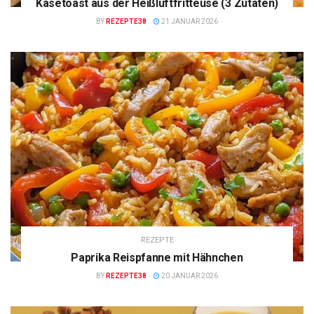
Käsetoast aus der Heißluftfritteuse (3 Zutaten)
BY
REZEPTE38
21 JANUAR 2026
REZEPTE
Paprika Reispfanne mit Hähnchen
BY
REZEPTE38
20 JANUAR 2026