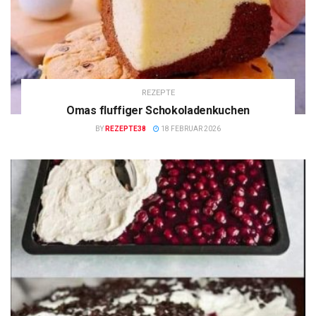
REZEPTE
Omas fluffiger Schokoladenkuchen
BY
REZEPTE38
18 FEBRUAR 2026