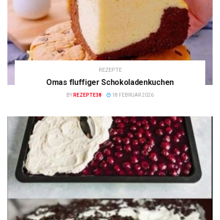
REZEPTE
Omas fluffiger Schokoladenkuchen
BY
REZEPTE38
18 FEBRUAR 2026