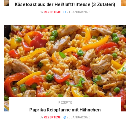
Käsetoast aus der Heißluftfritteuse (3 Zutaten)
BY
REZEPTE38
21 JANUAR 2026
REZEPTE
Paprika Reispfanne mit Hähnchen
BY
REZEPTE38
20 JANUAR 2026