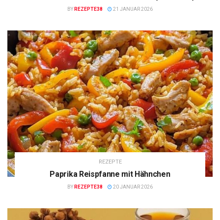
BY
REZEPTE38
21 JANUAR 2026
REZEPTE
Paprika Reispfanne mit Hähnchen
BY
REZEPTE38
20 JANUAR 2026