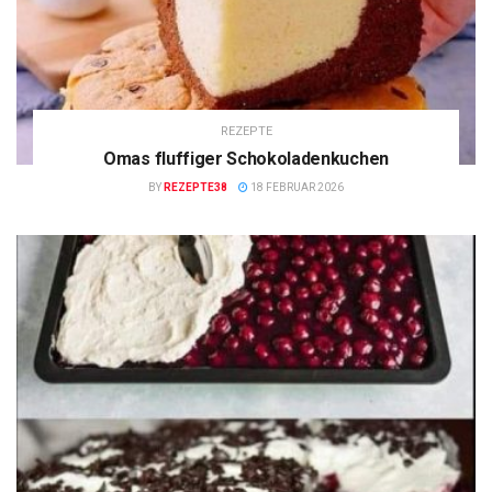
REZEPTE
Omas fluffiger Schokoladenkuchen
BY
REZEPTE38
18 FEBRUAR 2026