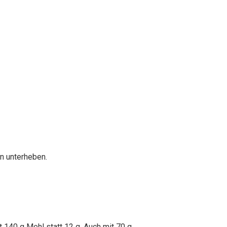
n unterheben.
 140 g Mehl statt 12 g. Auch mit 70 g