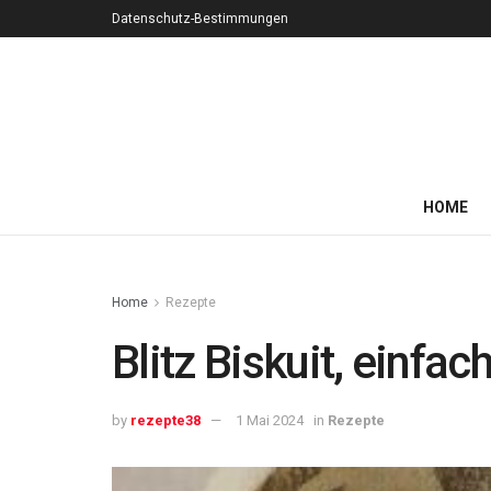
Datenschutz-Bestimmungen
HOME
Home
Rezepte
Blitz Biskuit, einfa
by
rezepte38
1 Mai 2024
in
Rezepte