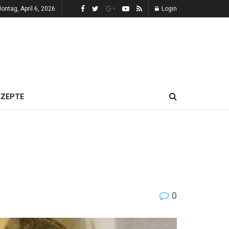
ontag, April 6, 2026
Login
EZEPTE
0