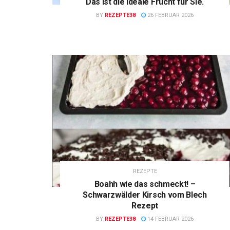
Das ist die ideale Frucht für Sie.
BY
REZEPTE38
26 FEBRUAR 2026
REZEPTE
Boahh wie das schmeckt! –
Schwarzwälder Kirsch vom Blech
Rezept
BY
REZEPTE38
14 FEBRUAR 2026