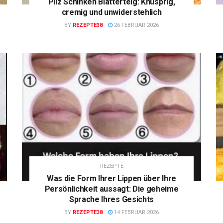
Pilz Schinken Blätterteig: Knusprig,
cremig und unwiderstehlich
BY
REZEPTE38
26 FEBRUAR 2026
REZEPTE
Was die Form Ihrer Lippen über Ihre
Persönlichkeit aussagt: Die geheime
Sprache Ihres Gesichts
BY
REZEPTE38
14 FEBRUAR 2026