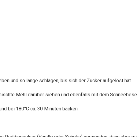
ben und so lange schlagen, bis sich der Zucker aufgelöst hat.
rmischte Mehl darüber sieben und ebenfalls mit dem Schneebese
 und bei 180°C ca. 30 Minuten backen.
n Puddingpulver (Vanille oder Schoko) verwenden, dann aber mit