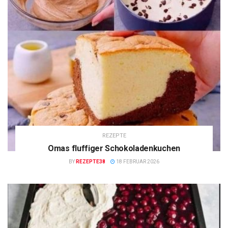
REZEPTE
Omas fluffiger Schokoladenkuchen
BY
REZEPTE38
18 FEBRUAR 2026