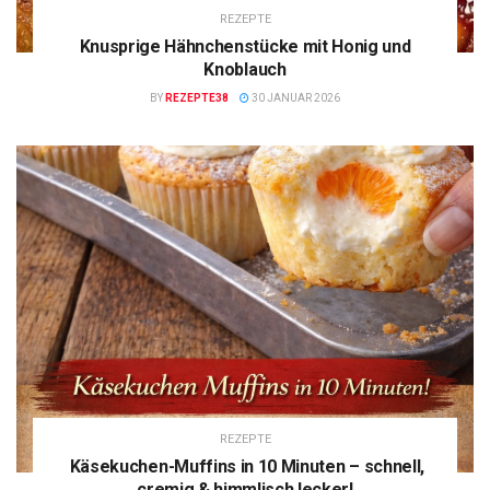
REZEPTE
Knusprige Hähnchenstücke mit Honig und
Knoblauch
BY
REZEPTE38
30 JANUAR 2026
REZEPTE
Käsekuchen-Muffins in 10 Minuten – schnell,
cremig & himmlisch lecker!