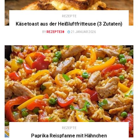
REZEPTE
Käsetoast aus der Heißluftfritteuse (3 Zutaten)
BY
REZEPTE38
21 JANUAR 2026
REZEPTE
Paprika Reispfanne mit Hähnchen