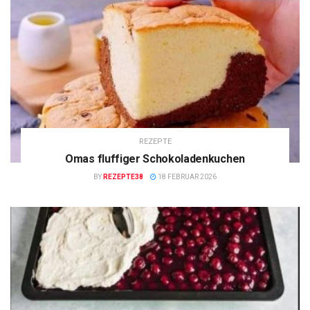
REZEPTE
Omas fluffiger Schokoladenkuchen
BY
REZEPTE38
18 FEBRUAR 2026