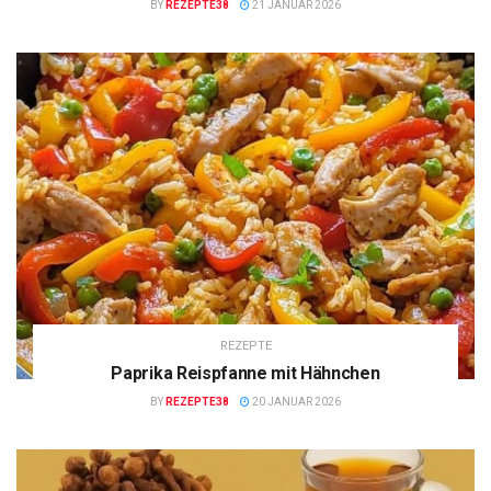
BY
REZEPTE38
21 JANUAR 2026
REZEPTE
Paprika Reispfanne mit Hähnchen
BY
REZEPTE38
20 JANUAR 2026