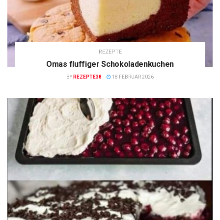
REZEPTE
Omas fluffiger Schokoladenkuchen
BY
REZEPTE38
18 FEBRUAR 2026