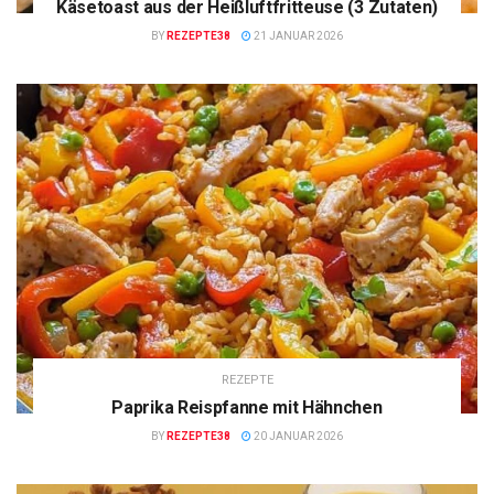
Käsetoast aus der Heißluftfritteuse (3 Zutaten)
BY
REZEPTE38
21 JANUAR 2026
REZEPTE
Paprika Reispfanne mit Hähnchen
BY
REZEPTE38
20 JANUAR 2026