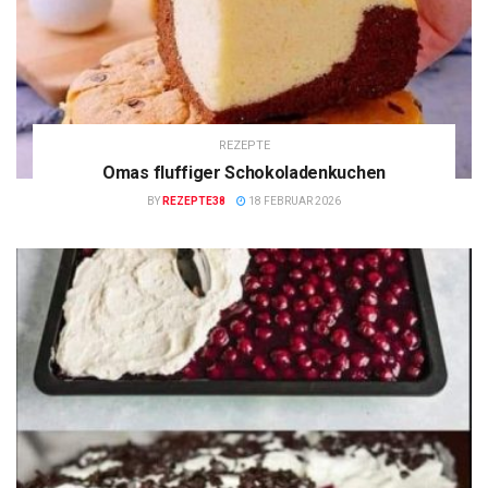
REZEPTE
Omas fluffiger Schokoladenkuchen
BY
REZEPTE38
18 FEBRUAR 2026