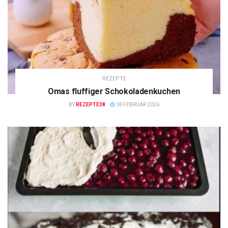
REZEPTE
Omas fluffiger Schokoladenkuchen
BY
REZEPTE38
18 FEBRUAR 2026