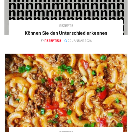
REZEPTE
Können Sie den Unterschied erkennen
BY
REZEPTE38
20 JANUAR 2026