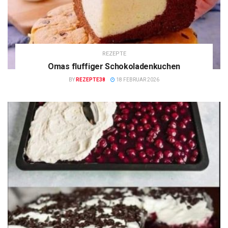
REZEPTE
Omas fluffiger Schokoladenkuchen
BY
REZEPTE38
18 FEBRUAR 2026