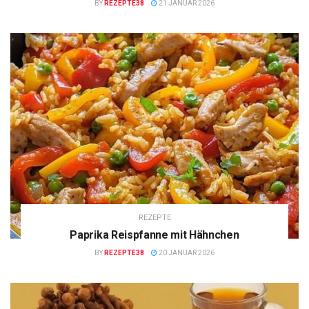
BY
REZEPTE38
21 JANUAR 2026
REZEPTE
Paprika Reispfanne mit Hähnchen
BY
REZEPTE38
20 JANUAR 2026