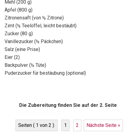
Mehl (200 g)
Äpfel (800 g)
Zitronensaft (von ½ Zitrone)
Zimt (½ Teelöffel, leicht bestäubt)
Zucker (80 g)
Vanillezucker (½ Päckchen)
Salz (eine Prise)
Eier (2)
Backpulver (½ Tüte)
Puderzucker für bestäubung (optional)
Die Zubereitung finden Sie auf der 2. Seite
Seiten ( 1 von 2 ):
1
2
Nächste Seite »