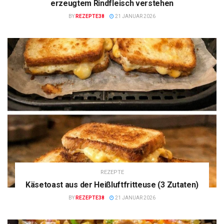
erzeugtem Rindfleisch verstehen
BY
REZEPTE38
21 JANUAR 2026
REZEPTE
Käsetoast aus der Heißluftfritteuse (3 Zutaten)
BY
REZEPTE38
21 JANUAR 2026