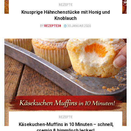
REZEPTE
Knusprige Hähnchenstücke mit Honig und
Knoblauch
BY
REZEPTE38
30 JANUAR 2026
REZEPTE
Käsekuchen-Muffins in 10 Minuten – schnell,
cremig & himmlisch lecker!