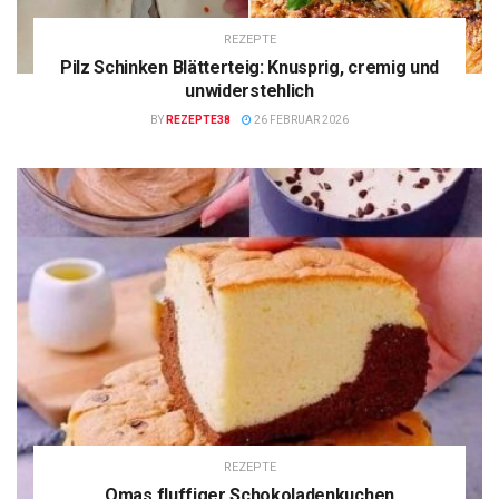
REZEPTE
Pilz Schinken Blätterteig: Knusprig, cremig und
unwiderstehlich
BY
REZEPTE38
26 FEBRUAR 2026
REZEPTE
Omas fluffiger Schokoladenkuchen