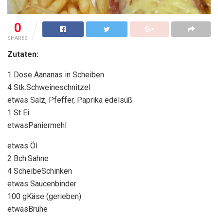
0
SHARES
Zutaten:
1 Dose Aananas in Scheiben
4 Stk.Schweineschnitzel
etwas Salz, Pfeffer, Paprika edelsüß
1 St Ei
etwasPaniermehl
etwas Öl
2 Bch.Sahne
4 ScheibeSchinken
etwas Saucenbinder
100 gKäse (gerieben)
etwasBrühe