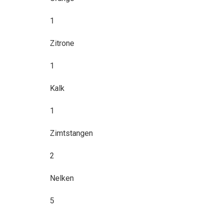
1
Zitrone
1
Kalk
1
Zimtstangen
2
Nelken
5