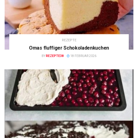
REZEPTE
Omas fluffiger Schokoladenkuchen
BY
REZEPTE38
18 FEBRUAR 2026