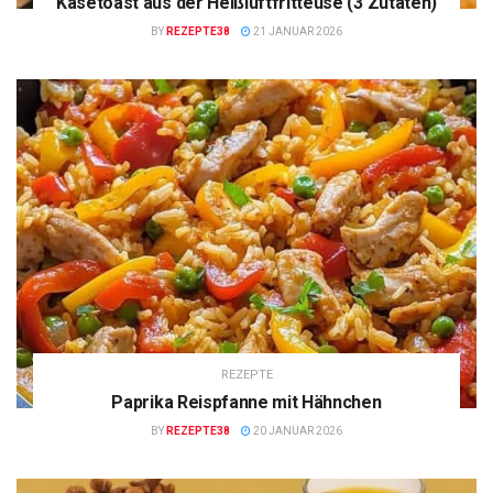
Käsetoast aus der Heißluftfritteuse (3 Zutaten)
BY
REZEPTE38
21 JANUAR 2026
REZEPTE
Paprika Reispfanne mit Hähnchen
BY
REZEPTE38
20 JANUAR 2026