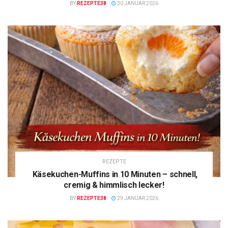
BY
REZEPTE38
30 JANUAR 2026
REZEPTE
Käsekuchen-Muffins in 10 Minuten – schnell,
cremig & himmlisch lecker!
BY
REZEPTE38
29 JANUAR 2026