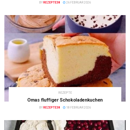
BY
REZEPTE38
26 FEBRUAR 2026
REZEPTE
Omas fluffiger Schokoladenkuchen
BY
REZEPTE38
18 FEBRUAR 2026